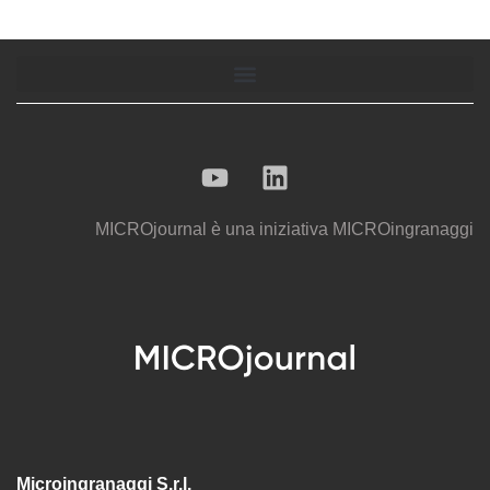
MICROjournal
è una iniziativa
MICROingranaggi
Microingranaggi S.r.l.