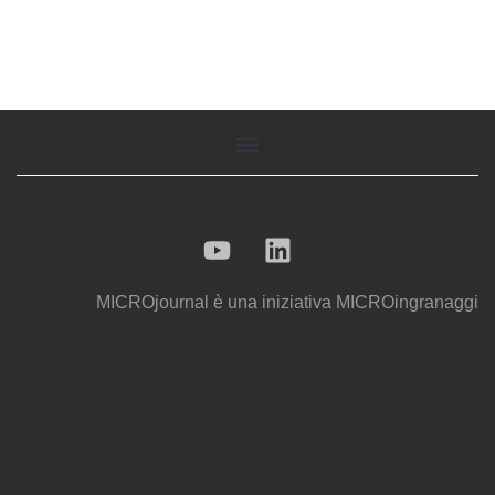
MICROjournal
è una iniziativa
MICROingranaggi