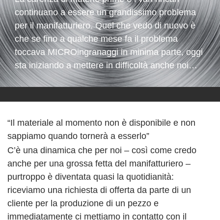
continuano a essere un grandissimo problema
per il manifatturiero. Quel che vedo di nuovo è
che se fino a qualche mese fa il problema
toccava MICROingranaggi in minima parte, oggi
sta iniziando a mettere in difficoltà anche noi…
“Il materiale al momento non è disponibile e non
sappiamo quando tornerà a esserlo”
C’è una dinamica che per noi – così come credo
anche per una grossa fetta del manifatturiero –
purtroppo è diventata quasi la quotidianità:
riceviamo una richiesta di offerta da parte di un
cliente per la produzione di un pezzo e
immediatamente ci mettiamo in contatto con il