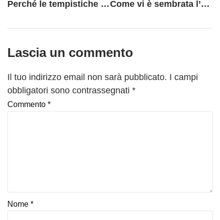
Perché le tempistiche di consegna sono sempre più strette?
Come vi è sembrata l’ultima BI-MU? Qualche considerazione personale
Lascia un commento
Il tuo indirizzo email non sarà pubblicato.
I campi
obbligatori sono contrassegnati
*
Commento
*
Nome
*