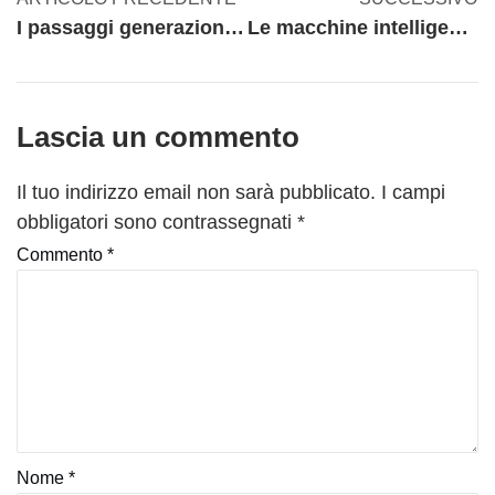
I passaggi generazionali fanno bene a un’azienda?
Le macchine intelligenti provocheranno una disoccupazione di massa?
Lascia un commento
Il tuo indirizzo email non sarà pubblicato.
I campi
obbligatori sono contrassegnati
*
Commento
*
Nome
*