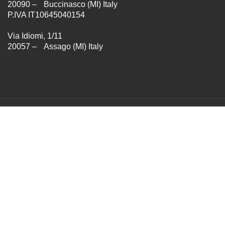
20090 – Buccinasco (MI) Italy
P.IVA IT10645040154
Via Idiomi, 1/11
20057 – Assago (MI) Italy