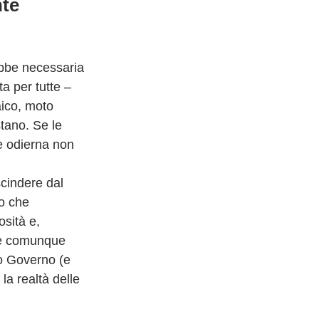
nte
ebbe necessaria
a per tutte –
aico, moto
tano. Se le
ne odierna non
scindere dal
ro che
osità e,
che comunque
ro Governo (e
la realtà delle