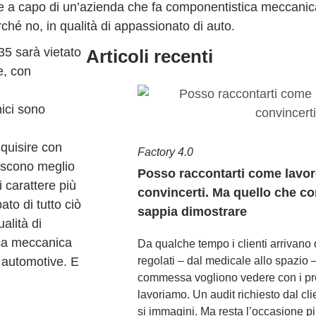
re a capo di un’azienda che fa componentistica meccanic
ché no, in qualità di appassionato di auto.
35 sarà vietato
Articoli recenti
e, con
nici sono
quisire con
Factory 4.0
oscono meglio
Posso raccontarti come lavor
 carattere più
convincerti. Ma quello che co
ato di tutto ciò
sappia dimostrare
alità di
ica meccanica
Da qualche tempo i clienti arrivano 
 automotive. E
regolati – dal medicale allo spazio –
commessa vogliono vedere con i pr
lavoriamo. Un audit richiesto dal cl
si immagini. Ma resta l’occasione p