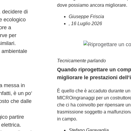
dove possiamo ancora migliorare.
, decidere di
Giuseppe Friscia
e ecologico
,
16 Luglio 2026
ore a
rve per
milari.
à ambientale
Tecnicamente parlando
Quando riprogettare un comp
migliorare le prestazioni dell
va messa in
È quello che è accaduto durante un
fatti, è un po’
MICROingranaggi per un costruttore
osto che dalle
che ci ha coinvolto per ripensare u
trasmissione soggetto a malfunziona
ico partire
in campo.
elettrica.
Stefano Garavaglia