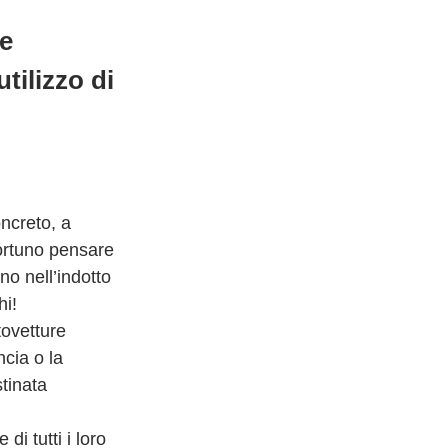
re
tilizzo di
oncreto, a
ortuno pensare
no nell’indotto
hi!
tovetture
cia o la
tinata
i tutti i loro