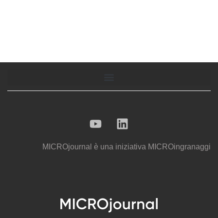
MICROjournal
è una iniziativa
MICROingranaggi