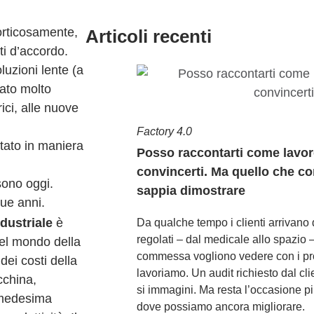
orticosamente,
Articoli recenti
ti d’accordo.
uzioni lente (a
tato molto
ici, alle nuove
Factory 4.0
utato in maniera
Posso raccontarti come lavor
convincerti. Ma quello che co
sono oggi.
sappia dimostrare
ue anni.
dustriale
è
Da qualche tempo i clienti arrivano 
regolati – dal medicale allo spazio –
el mondo della
commessa vogliono vedere con i pr
ei costi della
lavoriamo. Un audit richiesto dal cl
cchina,
si immagini. Ma resta l’occasione p
a medesima
dove possiamo ancora migliorare.