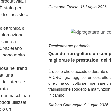
roduttività. Il
Giuseppe Friscia
,
16 Luglio 2026
 È stato per
di si assiste a
elettronica e
l’automazione
acchine a
Tecnicamente parlando
e CNC erano
Quando riprogettare un comp
gi sono molto
migliorare le prestazioni dell
.
nosa nei trend
È quello che è accaduto durante un
atti una
MICROingranaggi per un costruttore
dell’utensile.
che ci ha coinvolto per ripensare u
trata
trasmissione soggetto a malfunziona
 dei macchinari
in campo.
otti utilizzati.
Stefano Garavaglia
,
9 Luglio 2026
olo un