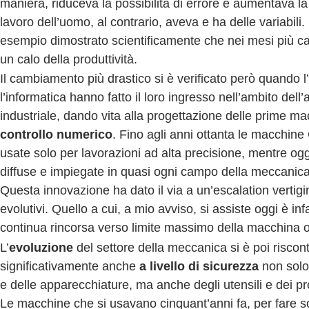
maniera, riduceva la possibilità di errore e aumentava la p
lavoro dell’uomo, al contrario, aveva e ha delle variabili.
esempio dimostrato scientificamente che nei mesi più cal
un calo della produttività.
Il cambiamento più drastico si è verificato però quando l’
l’informatica hanno fatto il loro ingresso nell’ambito del
industriale, dando vita alla progettazione delle prime m
controllo numerico
. Fino agli anni ottanta le macchin
usate solo per lavorazioni ad alta precisione, mentre og
diffuse e impiegate in quasi ogni campo della meccanica
Questa innovazione ha dato il via a un’escalation vertigi
evolutivi. Quello a cui, a mio avviso, si assiste oggi è inf
continua rincorsa verso limite massimo della macchina o 
L’
evoluzione
del settore della meccanica si è poi riscon
significativamente anche
a livello di sicurezza
non solo
e delle apparecchiature, ma anche degli utensili e dei prod
Le macchine che si usavano cinquant’anni fa, per fare s