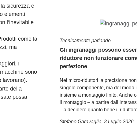
la sicurezza e
o elementi
n l’inevitabile
Prodotti come la
Tecnicamente parlando
ezzi, ma
Gli ingranaggi possono essere
riduttore non funzionare com
ggiori. I
perfezione
le macchine sono
 lavorano).
Nei micro-riduttori la precisione non
singolo componente, ma del modo in
rto della
insieme a montaggio finito. Anche co
nsate possa
il montaggio – a partire dall’interas
– a decidere quanto bene il riduttor
Stefano Garavaglia
,
3 Luglio 2026