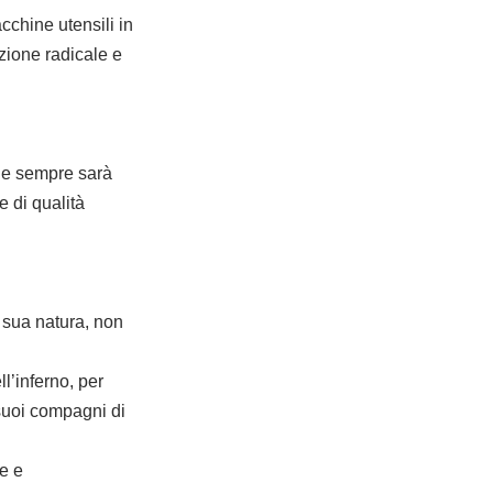
cchine utensili in
zione radicale e
o e sempre sarà
e di qualità
 sua natura, non
l’inferno, per
 suoi compagni di
te e