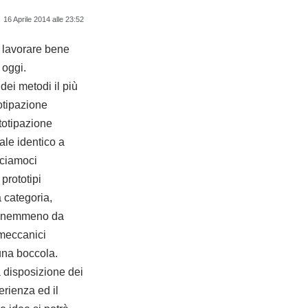
16 Aprile 2014 alle 23:52
o lavorare bene
 oggi.
dei metodi il più
otipazione
ototipazione
ale identico a
cciamoci
prototipi
 categoria,
va nemmeno da
 meccanici
una boccola.
 disposizione dei
erienza ed il