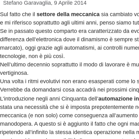
Stefano Garavaglia
,
9 Aprile 2014
Sul fatto che il
settore della meccanica
sia cambiato v
e mi riferisco soprattutto agli ultimi anni, penso siamo tut
Se in passato questo comparto era caratterizzato da evol
differenza dell’elettronica dove il dinamismo è sempre s
marcato), oggi grazie agli automatismi, ai controlli numer
tecnologie, non è più così.
Nell’ultimo decennio soprattutto il modo di lavorare è m
vertiginosa.
Una volta i ritmi evolutivi non erano esasperati come lo 
Verrebbe da domandarsi cosa accadrà nei prossimi cinq
L’introduzione negli anni Cinquanta dell’
automazione in
stata una necessità che si è imposta prepotentemente n
meccanica (e non solo) come conseguenza all’aumento d
manodopera. A questo si è aggiunto il fatto che ogni ma
ripetendo all’infinito la stessa identica operazione nell