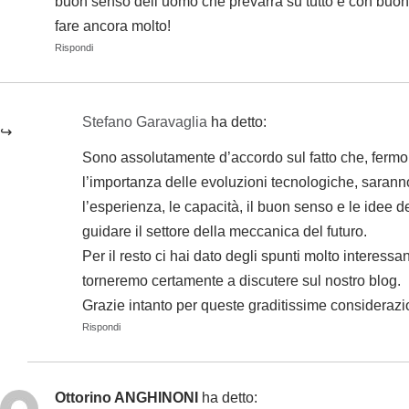
buon senso dell’uomo che prevarrà su tutto e con buone
fare ancora molto!
Rispondi
Stefano Garavaglia
ha detto:
Sono assolutamente d’accordo sul fatto che, fermo
l’importanza delle evoluzioni tecnologiche, saran
l’esperienza, le capacità, il buon senso e le idee 
guidare il settore della meccanica del futuro.
Per il resto ci hai dato degli spunti molto interessan
torneremo certamente a discutere sul nostro blog.
Grazie intanto per queste graditissime considerazio
Rispondi
Ottorino ANGHINONI
ha detto: