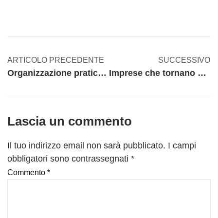
ARTICOLO PRECEDENTE
SUCCESSIVO
Organizzazione pratica interna: cosa non dovrebbe mai mancare in un’azienda?
Imprese che tornano a essere floride dopo un’acquisizione. Coincidenza o fortuna?
Lascia un commento
Il tuo indirizzo email non sarà pubblicato.
I campi
obbligatori sono contrassegnati
*
Commento
*