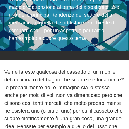
maggiore attenzione al tema della sostenibilità e
una delle principali tendenze del settore della
meccanica è quella di soddisfare le richieste di
comparti che – per un aspetto o per l’altro –
hanno molto a cuore questo tema
Ve ne fareste qualcosa del cassetto di un mobile
della cucina o del bagno che si apre elettricamente?
Io probabilmente no, e immagino sia lo stesso
anche per molti di voi. Non va dimenticato però che
ci sono così tanti mercati, che molto probabilmente
ne esisterà uno (o più di uno) per cui il cassetto che
si apre elettricamente è una gran cosa, una grande
idea. Pensate per esempio a quello del lusso che