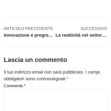
ARTICOLO PRECEDENTE
SUCCESSIVO
Innovazione e progresso: come uno sprovveduto può cambiare il mondo della meccanica
La reattività nel settore della meccanica: perché è fondamentale e come migliorarla
Lascia un commento
Il tuo indirizzo email non sarà pubblicato.
I campi
obbligatori sono contrassegnati
*
Commento
*