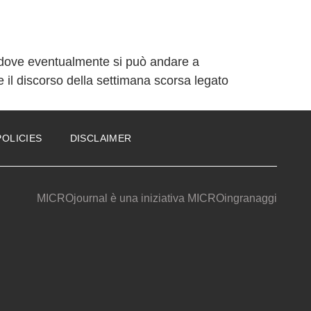
ire dove eventualmente si può andare a
re il discorso della settimana scorsa legato
POLICIES
DISCLAIMER
MICROjournal
è una iniziativa
MICROingranaggi