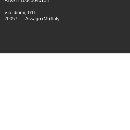
P.IVA IT10645040154
Via Idiomi, 1/11
20057 – Assago (MI) Italy