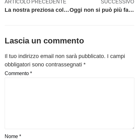
ARTICOLO PRECEDENTE
SUCCESSIVO
La nostra preziosa collaborazione con A.P.I. (Associazione Piccole e Medie Industrie)
Oggi non si può più fare a meno del magazzino automatico
Lascia un commento
Il tuo indirizzo email non sarà pubblicato.
I campi
obbligatori sono contrassegnati
*
Commento
*
Nome
*