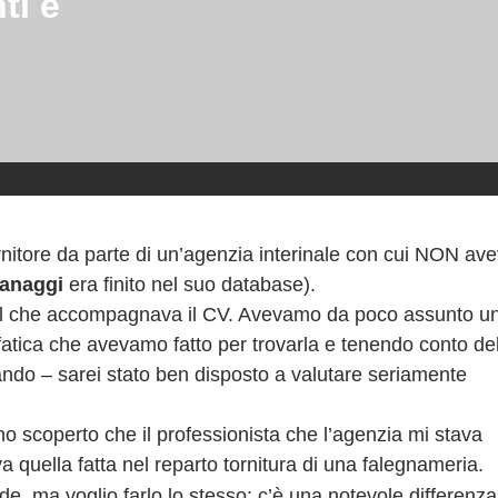
ti e
ornitore da parte di un’agenzia interinale con cui NON a
anaggi
era finito nel suo database).
ail che accompagnava il CV. Avevamo da poco assunto u
fatica che avevamo fatto per trovarla e tenendo conto de
ndo – sarei stato ben disposto a valutare seriamente
ho scoperto che il professionista che l’agenzia mi stava
quella fatta nel reparto tornitura di una falegnameria.
e, ma voglio farlo lo stesso: c’è una notevole differenza