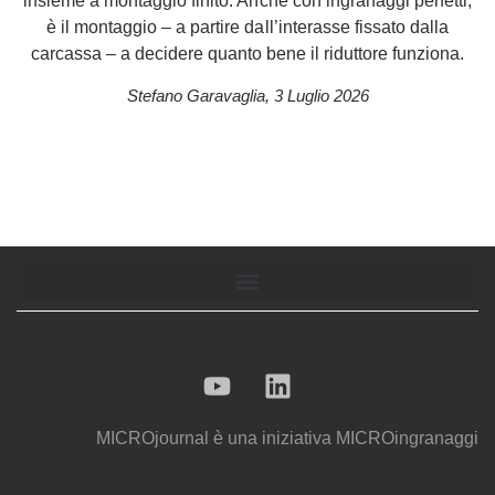
insieme a montaggio finito. Anche con ingranaggi perfetti,
è il montaggio – a partire dall’interasse fissato dalla
carcassa – a decidere quanto bene il riduttore funziona.
Stefano Garavaglia
,
3 Luglio 2026
MICROjournal
è una iniziativa
MICROingranaggi