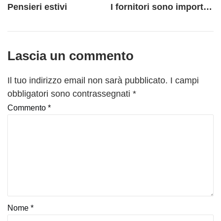
Pensieri estivi
I fornitori sono importanti tanto quanto un cliente. Anzi, a volte addirittura di più
Lascia un commento
Il tuo indirizzo email non sarà pubblicato.
I campi
obbligatori sono contrassegnati
*
Commento
*
Nome
*