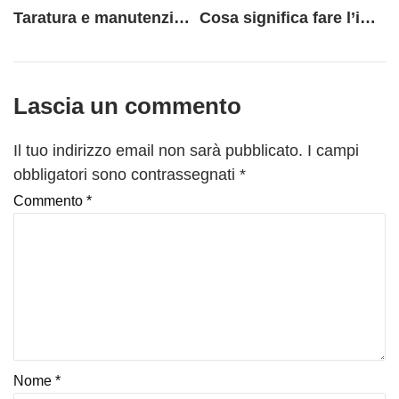
Taratura e manutenzione delle macchine per il controllo qualità: l’importanza di un lavoro preciso e costante
Cosa significa fare l’imprenditore oggi? Alcune riflessioni…
Lascia un commento
Il tuo indirizzo email non sarà pubblicato.
I campi
obbligatori sono contrassegnati
*
Commento
*
Nome
*