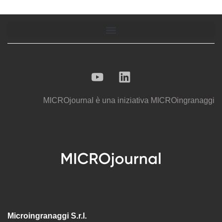
MICROjournal
è una iniziativa
MICROingranaggi
Microingranaggi S.r.l.