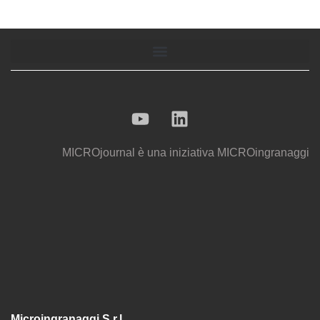
MICROjournal
è una iniziativa
MICROingranaggi
Microingranaggi S.r.l.